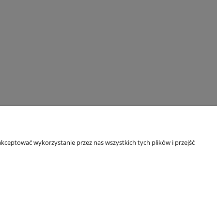
O NAS
kceptować wykorzystanie przez nas wszystkich tych plików i przejść
Kontakt i dane firmy
O nas
nia