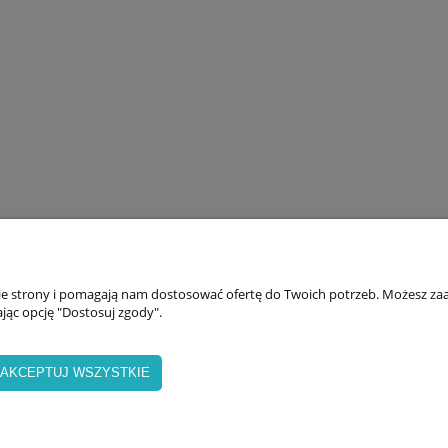
AKUPY
INFORMACJE
nie strony i pomagają nam dostosować ofertę do Twoich potrzeb. Możesz zaa
jąc opcję "Dostosuj zgody".
woje zamówienia
Zwroty
etody płatności
RMA
AKCEPTUJ WSZYSTKIE
zas i koszty dostawy
Najczęściej zadawane pyta
aty
Regulaminy
spółpraca B2B
Polityka prywatności