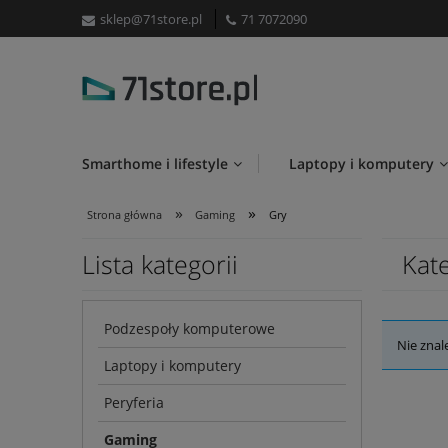
sklep@71store.pl
71 7072090
Smarthome i lifestyle
Laptopy i komputery
»
»
Strona główna
Gaming
Gry
Lista kategorii
Kat
Podzespoły komputerowe
Nie znal
Laptopy i komputery
Peryferia
Gaming