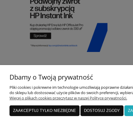
Dbamy o Twoją prywatność
Z
Pliki cookies i pokrewne im technologie umożliwiają poprawne działa
do sklepu lub dostosować użycie plików do swoich preferencji, wybiera
T
Więcej o plikach cookies przeczytasz w naszej Polityce prywatności.
M
ZAAKCEPTUJ TYLKO NIEZBĘDNE
DOSTOSUJ ZGODY
ZA
C
R
W