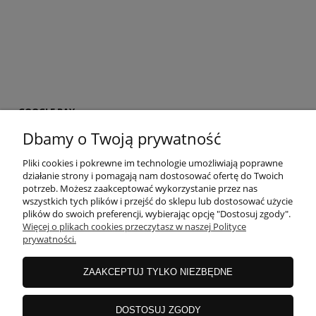
GOOGLE PAY
Google Pay to wygodna metoda płacenia telefonem lub smartwatchem za 
Dbamy o Twoją prywatność
jedynie w momencie dodawania karty.
Pliki cookies i pokrewne im technologie umożliwiają poprawne
działanie strony i pomagają nam dostosować ofertę do Twoich
potrzeb. Możesz zaakceptować wykorzystanie przez nas
wszystkich tych plików i przejść do sklepu lub dostosować użycie
plików do swoich preferencji, wybierając opcję "Dostosuj zgody".
Więcej o plikach cookies przeczytasz w naszej Polityce
prywatności.
ZAKUPY
ZAAKCEPTUJ TYLKO NIEZBĘDNE
INFORMACJE
DOSTOSUJ ZGODY