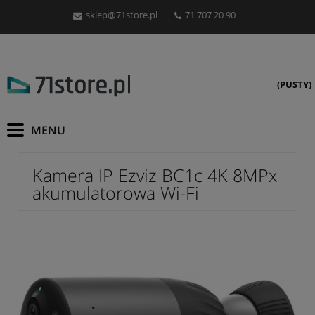
sklep@71store.pl
71 707 20 90
(PUSTY)
Kamera IP Ezviz BC1c 4K 8MPx
akumulatorowa Wi-Fi