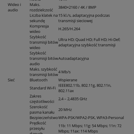
Wideo i
Maks.
3840×2160 / 4K / 8MP
audio
rozdzielczość
Liczba klatek na
15 kl./s, adaptacyjna podczas
sekundę
transmisji sieciowej
Kompresja
H.265/H.264
wideo
Szybkość
Ultra HD; Quad HD; Full HD; Hi-Def;
transmisji bitów
adaptacyjna szybkość transmisji
wideo
Szybkość
transmisji bitów
Autoadaptacyjna
audio
Maks. szybkość
4 Mb/s
transmisji bitów
Sieć
Bluetooth
Wspierane
IEEE802.11b, 802.11g, 802.11n,
Standard Wi-Fi
802.11ax
Zakres
2,4 – 2,4835 GHz
częstotliwości
Szerokość
20 MHz
pasma kanału
Bezpieczeństwo
WPA-PSK/WPA2-PSK, WPA3-Personal
Prędkość
11b: 11 Mbps; 11g: 54 Mbps; 11n: 72
przesyłu
Mbps; 11ax: 114 Mbps
danych