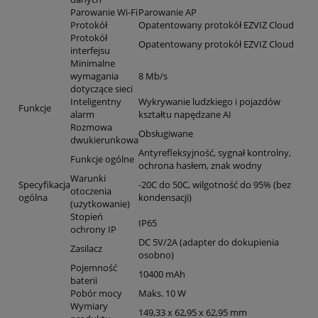
Parowanie Wi-Fi
Parowanie AP
Protokół
Opatentowany protokół EZVIZ Cloud
Protokół
Opatentowany protokół EZVIZ Cloud
interfejsu
Minimalne
wymagania
8 Mb/s
dotyczące sieci
Inteligentny
Wykrywanie ludzkiego i pojazdów
Funkcje
alarm
kształtu napędzane AI
Rozmowa
Obsługiwane
dwukierunkowa
Antyrefleksyjność, sygnał kontrolny,
Funkcje ogólne
ochrona hasłem, znak wodny
Warunki
Specyfikacja
-20C do 50C, wilgotność do 95% (bez
otoczenia
ogólna
kondensacji)
(użytkowanie)
Stopień
IP65
ochrony IP
DC 5V/2A (adapter do dokupienia
Zasilacz
osobno)
Pojemność
10400 mAh
baterii
Pobór mocy
Maks. 10 W
Wymiary
149,33 x 62,95 x 62,95 mm