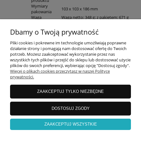
produktu
Wymiary
103 x 103 x 186 mm
pakowania
Waga
Waga netto: 348 g; z pakietem: 671 g
Kamera EZVIZ BC1c 4K, baza
magnetyczna, przykręcana
Dbamy o Twoją prywatność
Zawartość
podstawka, kabel USB, pin, szablon
Zawartość
opakowania
otworów, zestaw śrub i wkrętów,
Pliki cookies i pokrewne im technologie umożliwiają poprawne
broszura, skrócony podręcznik
działanie strony i pomagają nam dostosować ofertę do Twoich
użytkownika
potrzeb. Możesz zaakceptować wykorzystanie przez nas
wszystkich tych plików i przejść do sklepu lub dostosować użycie
plików do swoich preferencji, wybierając opcję "Dostosuj zgody".
Więcej o plikach cookies przeczytasz w naszej Polityce
prywatności.
ZAKUPY
ZAAKCEPTUJ TYLKO NIEZBĘDNE
INFORMACJE
DOSTOSUJ ZGODY
ZAAKCEPTUJ WSZYSTKIE
O NAS