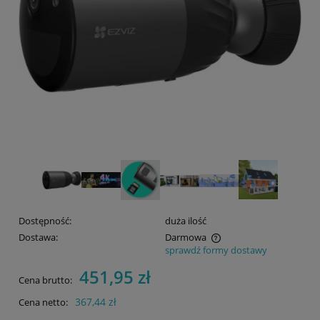
Dostępność:
duża ilość
Dostawa:
Darmowa
sprawdź formy dostawy
Cena nie zawiera ewentualnych kosztów płatności
451,95 zł
Cena brutto:
367,44 zł
Cena netto: