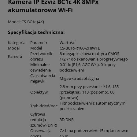
Kamera IP Ezviz BC1c 4K 8MPx
akumulatorowa Wi-Fi
Model: CS-BC1c (4K)
Specyfikacja techniczna:
Kategoria
Parametr
Wartość
Model
Model
CS-BC1c-R100-2F8WFL
Przetwornik
8-megapikselowa matryca CMOS
Kamera
obrazu
1/2,7" do skanowania progresywnego
Minimalne
0,01 lx (F1,6, AGC WŁ.), 0 lx przy
oświetlenie
podczerwieni
Czas otwarcia
Migawka adaptacyjna
migawki
2,8 mm przy przesłonie f/1.6; 135
Obiektyw
(przekątna), 113 (poziomo), 60
(pionowo)
Filtr podczerwieni z automatycznym
Tryb dzień/noc
przełączaniem
Cyfrowa
redukcja
3D DNR
szumów (DNR)
Obserwacja
Cz-b na podczerwień: 15 m; kolorowa:
nocna
15 m