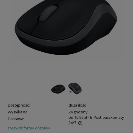
Dostępność:
duża ilość
Wysyłka w:
24 godziny
od 16,99 zł
- InPost paczkomaty
Dostawa:
24/7
sprawdź formy dostawy
Cena nie zawiera ewentualnych kosztów płatności