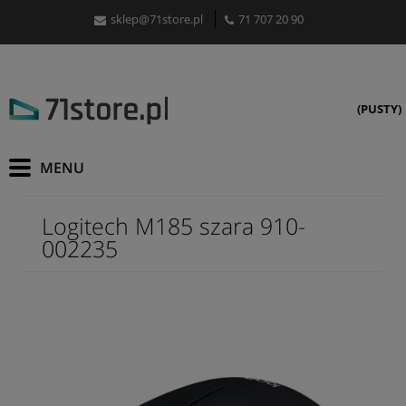
sklep@71store.pl
71 707 20 90
(PUSTY)
Logitech M185 szara 910-
002235