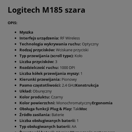
Logitech M185 szara
OPIS:
Myszka
Interfejs urządzenia:
RF Wireless
Technologia wykrywania ruchu:
Optyczny
Rodzaj przycisków:
Wciskane przyciski
Typ przewijania (scroll type):
Koło
Liczba przycisków:
3
Rozdzielczość ruchu:
1000 DPI
Liczba kółek przewijania myszy:
1
Kierunki przewijania:
Pionowy
Pasmo częstotliwości:
2.4 GHz
Konstrukcja
Układ:
Oburęczny
Kolor produktu:
Czarny
Kolor powierzchni:
Monochromatyczny
Ergonomia
Obsługa funkcji Plug & Play:
Tak
Moc
Źródło zasilania:
Baterie
Liczba obsługiwanych baterii:
1
Typ obsługiwanych baterii:
AA