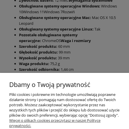
Żywotność baterii:
12 mies.
Wymagania systemowe
Obsługiwane systemy operacyjne Windows:
Windows
10Windows 11Windows 7Rozwiń
Obsługiwane systemy operacyjne Mac:
Mac OS X 10.5
Leopard
Obsługiwany systemy operacyjne Linux:
Tak
Pozostałe obsługiwane systemy
operacyjne:
ChromeOS
Waga i rozmiary
Szerokość produktu:
60 mm
Głębokość produktu:
99 mm
Wysokość produktu:
39 mm
Waga produktu:
75,2 g
Szerokość odbiornika:
1,44 cm
Głębokość odbiornika:
6,1 mm
Zawartość opakowania
Odbiornik dołączony:
Tak
Dbamy o Twoją prywatność
Interfejs odbiornika bezprzewodowego:
USB Typu-A
Baterie w zestawie:
Tak
Pliki cookies i pokrewne im technologie umożliwiają poprawne
działanie strony i pomagają nam dostosować ofertę do Twoich
potrzeb. Możesz zaakceptować wykorzystanie przez nas
wszystkich tych plików i przejść do sklepu lub dostosować użycie
plików do swoich preferencji, wybierając opcję "Dostosuj zgody".
Więcej o plikach cookies przeczytasz w naszej Polityce
prywatności.