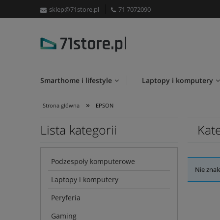
sklep@71store.pl
71 7072090
Smarthome i lifestyle
Laptopy i komputery
»
Strona główna
EPSON
Lista kategorii
Kat
Podzespoły komputerowe
Nie znal
Laptopy i komputery
Peryferia
Gaming